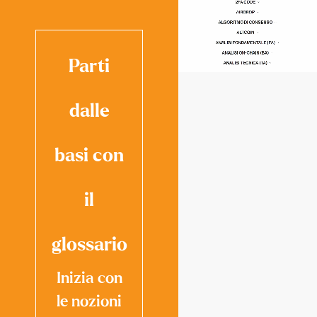
Parti
dalle
basi con
il
glossario
Inizia con
le nozioni