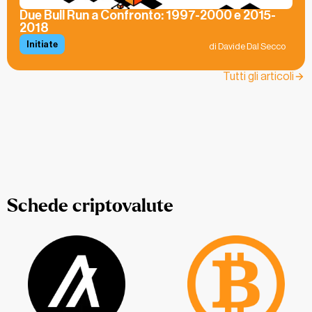
Due Bull Run a Confronto: 1997-2000 e 2015-
2018
Initiate
di Davide Dal Secco
Tutti gli articoli
Schede criptovalute