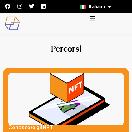
Italiano
English
Percorsi
Conoscere gli NFT