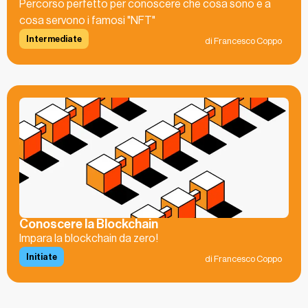
Percorso perfetto per conoscere che cosa sono e a
cosa servono i famosi "NFT"
Intermediate
di Francesco Coppo
Conoscere la Blockchain
Impara la blockchain da zero!
Initiate
di Francesco Coppo