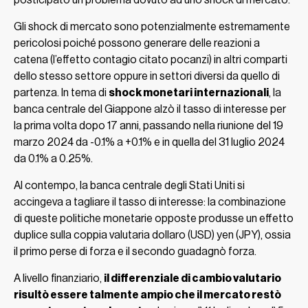
posticipato un problema dovuto ad uno shock di mercato.
Gli shock di mercato sono potenzialmente estremamente
pericolosi poiché possono generare delle reazioni a
catena (l’effetto contagio citato pocanzi) in altri comparti
dello stesso settore oppure in settori diversi da quello di
partenza. In tema di
shock monetari internazionali
, la
banca centrale del Giappone alzò il tasso di interesse per
la prima volta dopo 17 anni, passando nella riunione del 19
marzo 2024 da -0.1% a +0.1% e in quella del 31 luglio 2024
da 0.1% a 0.25%.
Al contempo, la banca centrale degli Stati Uniti si
accingeva a tagliare il tasso di interesse: la combinazione
di queste politiche monetarie opposte produsse un effetto
duplice sulla coppia valutaria dollaro (USD) yen (JPY), ossia
il primo perse di forza e il secondo guadagnò forza.
A livello finanziario,
il differenziale di cambio valutario
risultò essere talmente ampio che il mercato restò