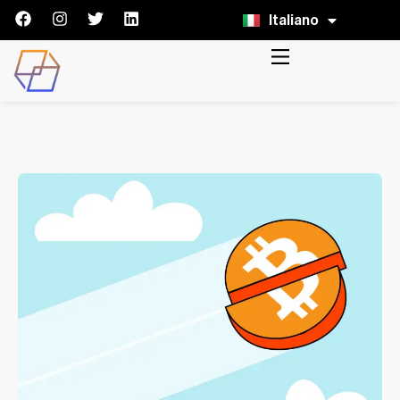
Italiano
English