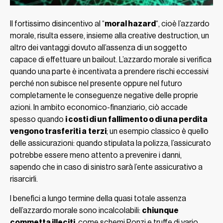
Il fortissimo disincentivo al “
moral hazard
“, cioè l’azzardo
morale, risulta essere, insieme alla creative destruction, un
altro dei vantaggi dovuto all’assenza di un soggetto
capace di effettuare un bailout. L’azzardo morale si verifica
quando una parte è incentivata a prendere rischi eccessivi
perché non subisce nel presente oppure nel futuro
completamente le conseguenze negative delle proprie
azioni. In ambito economico-finanziario, ciò accade
spesso quando
i costi di un fallimento o di una perdita
vengono trasferiti a
terzi
; un esempio classico è quello
delle assicurazioni: quando stipulata la polizza, l’assicurato
potrebbe essere meno attento a prevenire i danni,
sapendo che in caso di sinistro sarà l’ente assicurativo a
risarcirli.
I benefici a lungo termine della quasi totale assenza
dell’azzardo morale sono incalcolabili:
chiunque
commetta illeciti
, come schemi Ponzi e truffe di vario