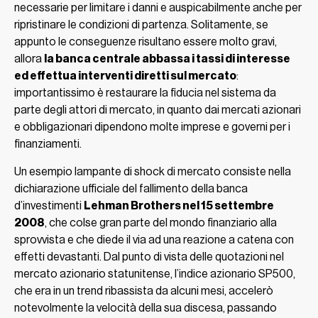
necessarie per limitare i danni e auspicabilmente anche per
ripristinare le condizioni di partenza. Solitamente, se
appunto le conseguenze risultano essere molto gravi,
allora
la banca centrale abbassa i tassi di interesse
ed effettua interventi diretti sul mercato
:
importantissimo è restaurare la fiducia nel sistema da
parte degli attori di mercato, in quanto dai mercati azionari
e obbligazionari dipendono molte imprese e governi per i
finanziamenti.
Un esempio lampante di shock di mercato consiste nella
dichiarazione ufficiale del fallimento della banca
d’investimenti
Lehman Brothers nel 15 settembre
2008
, che colse gran parte del mondo finanziario alla
sprovvista e che diede il via ad una reazione a catena con
effetti devastanti. Dal punto di vista delle quotazioni nel
mercato azionario statunitense, l’indice azionario SP500,
che era in un trend ribassista da alcuni mesi, accelerò
notevolmente la velocità della sua discesa, passando