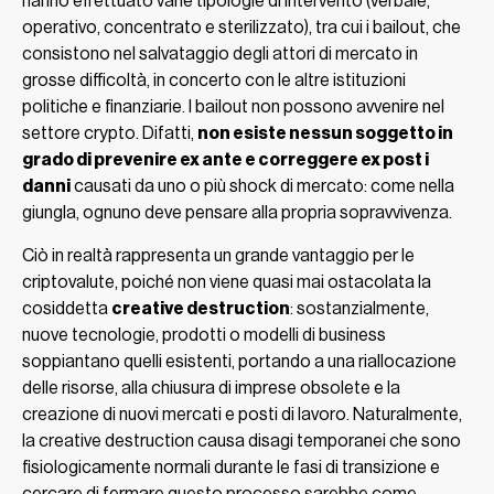
hanno effettuato varie tipologie di intervento (verbale,
operativo, concentrato e sterilizzato), tra cui i bailout, che
consistono nel salvataggio degli attori di mercato in
grosse difficoltà, in concerto con le altre istituzioni
politiche e finanziarie. I bailout non possono avvenire nel
settore crypto. Difatti,
non esiste nessun soggetto in
grado di prevenire ex ante e correggere ex post i
danni
causati da uno o più shock di mercato: come nella
giungla, ognuno deve pensare alla propria sopravvivenza.
Ciò in realtà rappresenta un grande vantaggio per le
criptovalute, poiché non viene quasi mai ostacolata la
cosiddetta
creative destruction
: sostanzialmente,
nuove tecnologie, prodotti o modelli di business
soppiantano quelli esistenti, portando a una riallocazione
delle risorse, alla chiusura di imprese obsolete e la
creazione di nuovi mercati e posti di lavoro. Naturalmente,
la creative destruction causa disagi temporanei che sono
fisiologicamente normali durante le fasi di transizione e