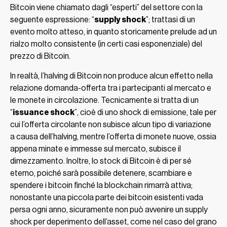
Bitcoin viene chiamato dagli “esperti” del settore con la
seguente espressione: “
supply shock
”; trattasi di un
evento molto atteso, in quanto storicamente prelude ad un
rialzo molto consistente (in certi casi esponenziale) del
prezzo di Bitcoin.
In realtà, l’halving di Bitcoin non produce alcun effetto nella
relazione domanda-offerta tra i partecipanti al mercato e
le monete in circolazione. Tecnicamente si tratta di un
“
issuance shock
”, cioè di uno shock di emissione, tale per
cui l’offerta circolante non subisce alcun tipo di variazione
a causa dell’halving, mentre l’offerta di monete nuove, ossia
appena minate e immesse sul mercato, subisce il
dimezzamento. Inoltre, lo stock di Bitcoin è di per sé
eterno, poiché sarà possibile detenere, scambiare e
spendere i bitcoin finché la blockchain rimarrà attiva;
nonostante una piccola parte dei bitcoin esistenti vada
persa ogni anno, sicuramente non può avvenire un supply
shock per deperimento dell’asset, come nel caso del grano