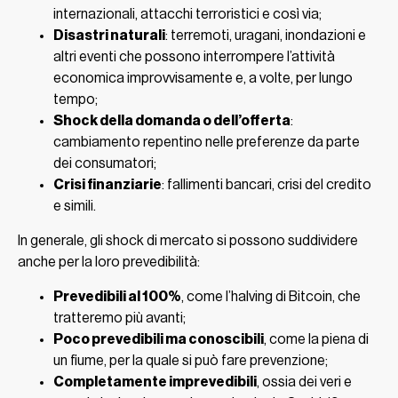
internazionali, attacchi terroristici e così via;
Disastri naturali
: terremoti, uragani, inondazioni e
altri eventi che possono interrompere l’attività
economica improvvisamente e, a volte, per lungo
tempo;
Shock della domanda o dell’offerta
:
cambiamento repentino nelle preferenze da parte
dei consumatori;
Crisi finanziarie
: fallimenti bancari, crisi del credito
e simili.
In generale, gli shock di mercato si possono suddividere
anche per la loro prevedibilità:
Prevedibili al 100%
, come l’halving di Bitcoin, che
tratteremo più avanti;
Poco prevedibili ma conoscibili
, come la piena di
un fiume, per la quale si può fare prevenzione;
Completamente imprevedibili
, ossia dei veri e