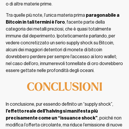
o di altre materie prime.
Tra quelle più note, l’unica materia prima
paragonabile a
Bitcoin in tali termini è l’oro
, facente parte della
categoria dei metalli preziosi, che è quasi totalmente
immune dal deperimento. Ipoteticamente parlando, per
vedere concretizzato un serio supply shock su Bitcoin,
alcuni dei maggiori detentori di monete di bitcoin
dovrebbero perdere per sempre l’accesso ai loro wallet;
nel caso dell’oro, innumerevoli tonnellate di oro dovrebbero
essere gettate nelle profondità degli oceani.
CONCLUSION
I
In conclusione, pur essendo definito un “supply shock”,
l’effetto reale dell’halving si manifesta più
precisamente come un “issuance shock”
, poiché non
modifica l’offerta circolante, ma riduce l’emissione di nuove