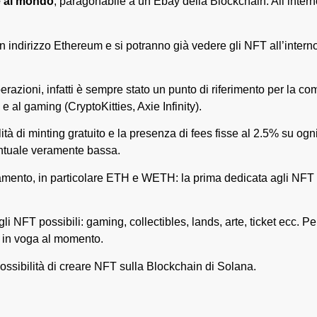
de al mondo
, paragonabile a un Ebay della Blockchain. All’intern
dirizzo Ethereum e si potranno già vedere gli NFT all’interno del
azioni, infatti è sempre stato un punto di riferimento per la co
 e al gaming (CryptoKitties, Axie Infinity).
lità di minting gratuito e la presenza di fees fisse al 2.5% su o
entuale veramente bassa.
gamento, in particolare ETH e WETH: la prima dedicata agli NFT 
 NFT possibili: gaming, collectibles, lands, arte, ticket ecc. Per q
più in voga al momento.
possibilità di creare NFT sulla Blockchain di Solana.