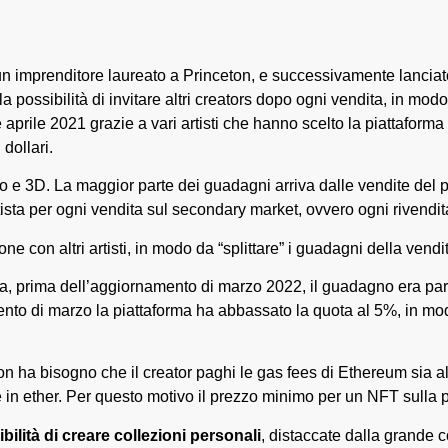
imprenditore laureato a Princeton, e successivamente lanciato 
no la possibilità di invitare altri creators dopo ogni vendita, in 
prile 2021 grazie a vari artisti che hanno scelto la piattaforma
dollari.
ideo e 3D. La maggior parte dei guadagni arriva dalle vendite del
tista per ogni vendita sul secondary market, ovvero ogni rivendi
ne con altri artisti, in modo da “splittare” i guadagni della vend
ita, prima dell’aggiornamento di marzo 2022, il guadagno era par
to di marzo la piattaforma ha abbassato la quota al 5%, in modo d
 ha bisogno che il creator paghi le gas fees di Ethereum sia a
ore in ether. Per questo motivo il prezzo minimo per un NFT sulla 
bilità di creare collezioni personali
, distaccate dalla grande c