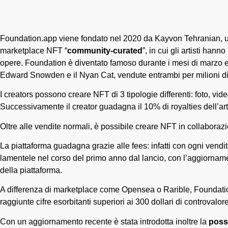
Foundation.app viene fondato nel 2020 da Kayvon Tehranian, un 
marketplace NFT “
community-curated
”, in cui gli artisti han
opere. Foundation è diventato famoso durante i mesi di marzo e a
Edward Snowden e il Nyan Cat, vendute entrambi per milioni di 
I creators possono creare NFT di 3 tipologie differenti: foto, v
Successivamente il creator guadagna il 10% di royalties dell’ar
Oltre alle vendite normali, è possibile creare NFT in collaborazio
La piattaforma guadagna grazie alle fees: infatti con ogni vend
lamentele nel corso del primo anno dal lancio, con l’aggiornamen
della piattaforma.
A differenza di marketplace come Opensea o Rarible, Foundation
raggiunte cifre esorbitanti superiori ai 300 dollari di controval
Con un aggiornamento recente è stata introdotta inoltre la
possi