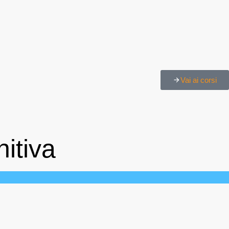
Vai ai corsi
itiva