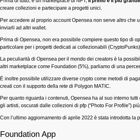
Prima di tutto, è un marketplace di NFT,
il primo e il più gran
creare collezioni e partecipare a progetti unici.
Per accedere al proprio account Opensea non serve altro che un in
inviarli ad altri wallet.
Prima di Opensea, non era possibile compiere questo tipo di oper
particolare per i progetti dedicati ai collezionabili (CryptoPunks)
La peculiarità di Opensea per il mondo dei creators è la possibi
altri marketplace come Foundation (5%), parliamo di una perc
È inoltre possibile utilizzare diverse crypto come metodi di pa
creati con il supporto della rete di Polygon MATIC.
Per quanto riguarda i contenuti, Opensea ha al suo interno tutti gli
gli artisti, oscurati dalle collezioni di pfp (“Photo For Profile”) 
Con l’ultimo aggiornamento di aprile 2022 è stata introdotta la 
Foundation App